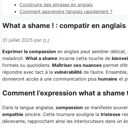
Construire des phrases en anglais
Comment apprendre l’anglais rapidement ?
What a shame ! : compatir en anglais
31 juillet 2025
par
rr r
Exprimer la compassion
en anglais peut sembler délicat, s
maladroit.
What a shame
incarne cette touche de
bienvei
formels ou quotidiens.
Maîtriser ces nuances
permet d’éta
répondre avec tact à la
vulnérabilité
de l’autre. Ensemble
donneront accès à une communication plus
humaine
et p
Comment l’expression what a shame tr
Dans la langue anglaise,
compassion
se manifeste souven
empathie
sincère. Cette tournure souligne la
tristesse
res
décevante, rapprochant ainsi les interlocuteurs dans un 