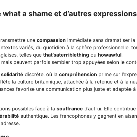
 what a shame et d’autres expressions
 transmettre une
compassion
immédiate sans dramatiser la
ntextes variés, du quotidien à la sphère professionnelle, to
glaises, telles que
that’saterriblething
ou
howawful
,
, mais peuvent parfois sembler trop appuyées selon le cont
e
solidarité
discrète, où la
compréhension
prime sur l’expre
flète la culture britannique, attachée à la retenue et à la n
nuances favorise une communication plus juste et adaptée à
ctions possibles face à la
souffrance
d’autrui. Elle contribue
érabilité
authentique. Les francophones y gagnent en aisa
ladresse.
hame