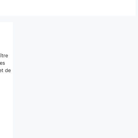
ître
es
et de
?