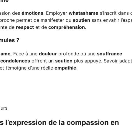
ssion des
émotions
. Employer
whatashame
s’inscrit dans 
pproche permet de manifester du
soutien
sans envahir l’esp
einte de
respect
et de
compréhension
.
mules ?
hame
. Face à une
douleur
profonde ou une
souffrance
condolences
offrent un
soutien
plus appuyé. Savoir adapt
et témoigne d’une réelle
empathie
.
ours
 l’expression de la compassion en