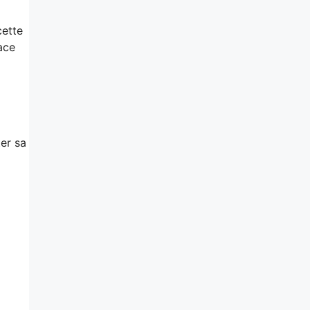
cette
ace
er sa