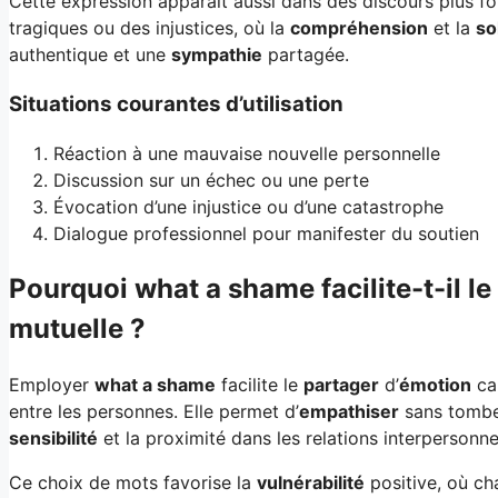
Cette expression apparaît aussi dans des discours plus f
tragiques ou des injustices, où la
compréhension
et la
so
authentique et une
sympathie
partagée.
Situations courantes d’utilisation
Réaction à une mauvaise nouvelle personnelle
Discussion sur un échec ou une perte
Évocation d’une injustice ou d’une catastrophe
Dialogue professionnel pour manifester du soutien
Pourquoi what a shame facilite-t-il l
mutuelle ?
Employer
what a shame
facilite le
partager
d’
émotion
ca
entre les personnes. Elle permet d’
empathiser
sans tombe
sensibilité
et la proximité dans les relations interpersonne
Ce choix de mots favorise la
vulnérabilité
positive, où ch