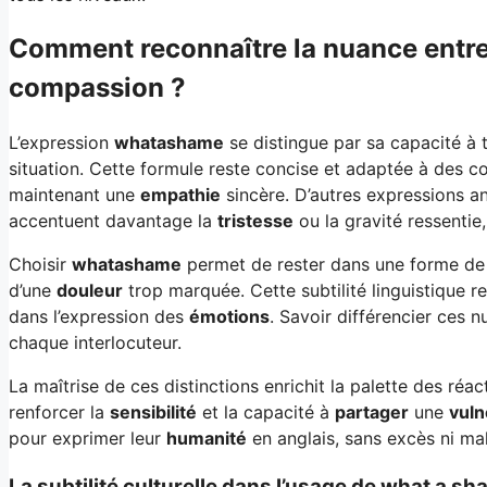
Comment reconnaître la nuance entre
compassion ?
L’expression
whatashame
se distingue par sa capacité à
situation. Cette formule reste concise et adaptée à des co
maintenant une
empathie
sincère. D’autres expressions an
accentuent davantage la
tristesse
ou la gravité ressentie
Choisir
whatashame
permet de rester dans une forme d
d’une
douleur
trop marquée. Cette subtilité linguistique re
dans l’expression des
émotions
. Savoir différencier ces 
chaque interlocuteur.
La maîtrise de ces distinctions enrichit la palette des réa
renforcer la
sensibilité
et la capacité à
partager
une
vuln
pour exprimer leur
humanité
en anglais, sans excès ni ma
La subtilité culturelle dans l’usage de what a s