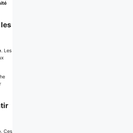
ité
 les
e
. Les
ux
che
r
tir
e
. Ces