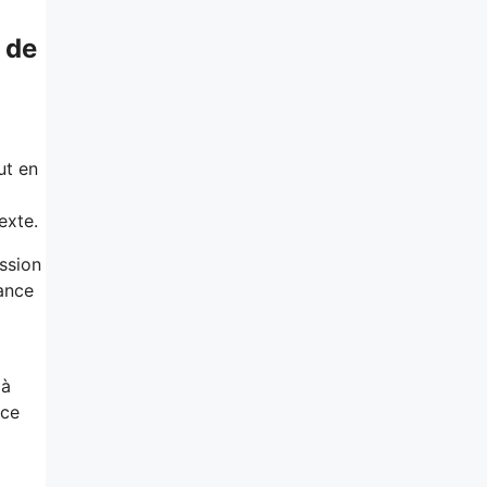
 de
ut en
exte.
ssion
uance
 à
nce