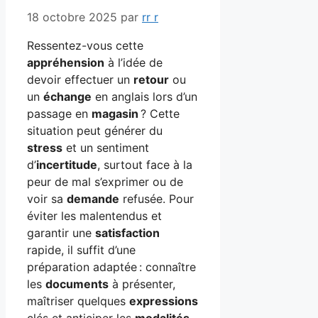
18 octobre 2025
par
rr r
Ressentez-vous cette
appréhension
à l’idée de
devoir effectuer un
retour
ou
un
échange
en anglais lors d’un
passage en
magasin
? Cette
situation peut générer du
stress
et un sentiment
d’
incertitude
, surtout face à la
peur de mal s’exprimer ou de
voir sa
demande
refusée. Pour
éviter les malentendus et
garantir une
satisfaction
rapide, il suffit d’une
préparation adaptée : connaître
les
documents
à présenter,
maîtriser quelques
expressions
clés et anticiper les
modalités