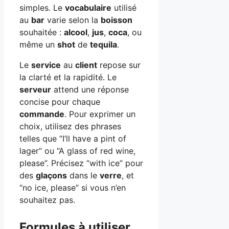
simples. Le
vocabulaire
utilisé
au
bar
varie selon la
boisson
souhaitée :
alcool
,
jus
,
coca
, ou
même un
shot
de
tequila
.
Le
service
au
client
repose sur
la clarté et la rapidité. Le
serveur
attend une réponse
concise pour chaque
commande
. Pour exprimer un
choix, utilisez des phrases
telles que “I’ll have a pint of
lager” ou “A glass of red wine,
please”. Précisez “with ice” pour
des
glaçons
dans le
verre
, et
“no ice, please” si vous n’en
souhaitez pas.
Formules à utiliser